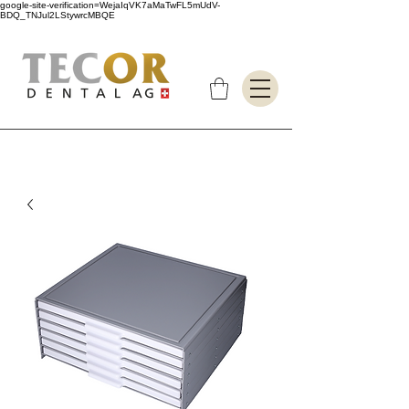
google-site-verification=WejaIqVK7aMaTwFL5mUdV-
BDQ_TNJul2LStywrcMBQE