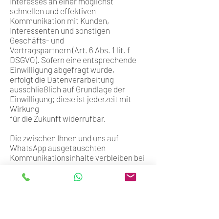
Interesses an einer möglichst
schnellen und effektiven
Kommunikation mit Kunden,
Interessenten und sonstigen
Geschäfts- und
Vertragspartnern (Art. 6 Abs. 1 lit. f
DSGVO). Sofern eine entsprechende
Einwilligung abgefragt wurde,
erfolgt die Datenverarbeitung
ausschließlich auf Grundlage der
Einwilligung; diese ist jederzeit mit
Wirkung
für die Zukunft widerrufbar.
Die zwischen Ihnen und uns auf
WhatsApp ausgetauschten
Kommunikationsinhalte verbleiben bei
uns, bis
Sie uns zur Löschung auffordern, Ihre
Einwilligung zur Speicherung
widerrufen oder der Zweck für die
Datenspeicherung entfällt (z. B. nach
abgeschlossener Bearbeitung Ihrer