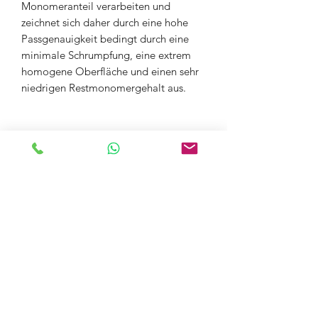
Monomeranteil verarbeiten und
zeichnet sich daher durch eine hohe
Passgenauigkeit bedingt durch eine
minimale Schrumpfung, eine extrem
homogene Oberfläche und einen sehr
niedrigen Restmonomergehalt aus.
Poduktinformationsblatt
Produktdetails
sehr gute Fließfähigkeit, trotz
Indikationen
verringertem Monomeranteil
dadurch optimale
Komplettierung von
Schleimhautverträglichkeit, da