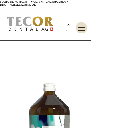
google-site-verification=WejaIqVK7aMaTwFL5mUdV-
BDQ_TNJul2LStywrcMBQE