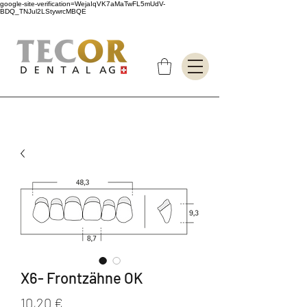
google-site-verification=WejaIqVK7aMaTwFL5mUdV-
BDQ_TNJul2LStywrcMBQE
X6- Frontzähne OK
Preis
10,20 €