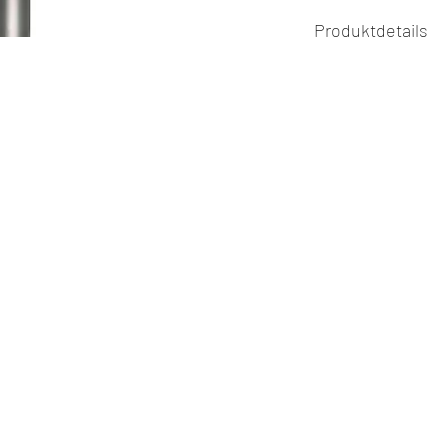
Produktdetails
HP Diamantinstr
TwoStriper - HP-
mit 2,35mm Scha
Körnung:
Z1 fein (1.5)
Z2 medium (1