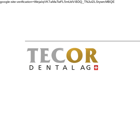
google-site-verification=WejaIqVK7aMaTwFL5mUdV-BDQ_TNJul2LStywrcMBQE