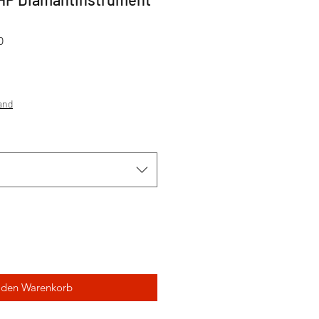
0
sand
 den Warenkorb