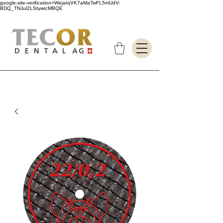
google-site-verification=WejaIqVK7aMaTwFL5mUdV-
BDQ_TNJul2LStywrcMBQE