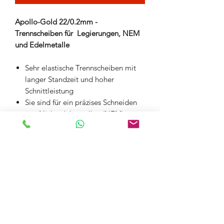
Apollo-Gold 22/0.2mm -
Trennscheiben für Legierungen, NEM
und Edelmetalle
Sehr elastische Trennscheiben mit
langer Standzeit und hoher
Schnittleistung
Sie sind für ein präzises Schneiden
von Nichtedelmetallen (NEM),
Edelmetallen und Kunststoffen
vorgesehen
Verstärkung aus Glasfasergewebe
Keine Erhitzung des bearbeiteten
Materials und keine übermässige
Werkzeugbelastung. Dank ihrer
Stärke (0.2mm) können Sie
Edelmetalle und Legierungen ohne
grossen Materialverlust schneiden.