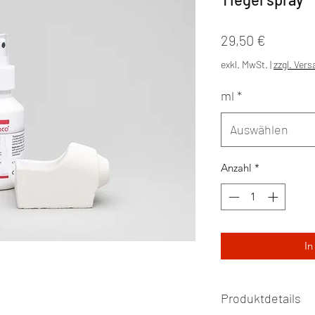
Preis
29,50 €
exkl. MwSt.
|
zzgl. Ver
ml
*
Auswählen
Anzahl
*
In
Produktdetails