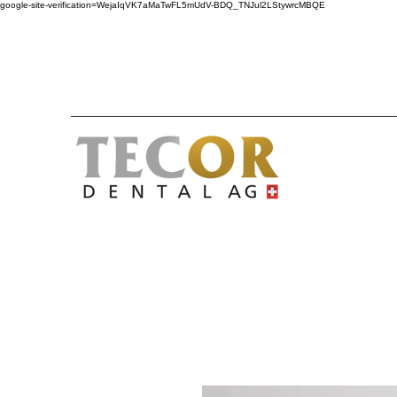
google-site-verification=WejaIqVK7aMaTwFL5mUdV-BDQ_TNJul2LStywrcMBQE