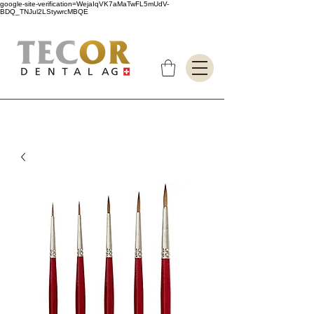
google-site-verification=WejaIqVK7aMaTwFL5mUdV-
BDQ_TNJul2LStywrcMBQE