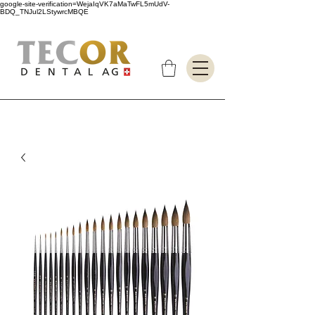
google-site-verification=WejaIqVK7aMaTwFL5mUdV-
BDQ_TNJul2LStywrcMBQE