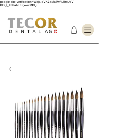
google-site-verification=WejaIqVK7aMaTwFL5mUdV-
BDQ_TNJul2LStywrcMBQE