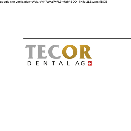
google-site-verification=WejaIqVK7aMaTwFL5mUdV-BDQ_TNJul2LStywrcMBQE