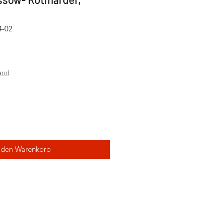
4-02
sand
 den Warenkorb