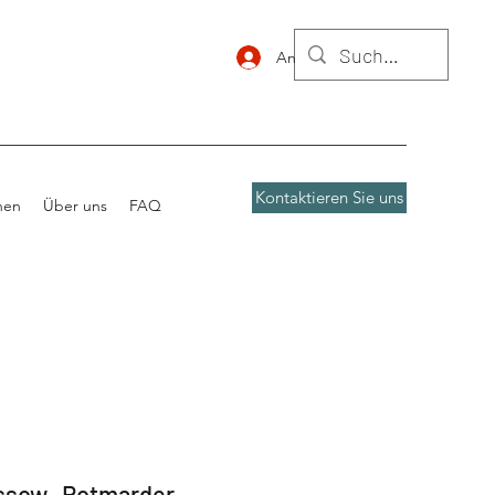
Anmelden
Kontaktieren Sie uns
nen
Über uns
FAQ
sow- Rotmarder,