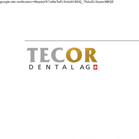
google-site-verification=WejaIqVK7aMaTwFL5mUdV-BDQ_TNJul2LStywrcMBQE