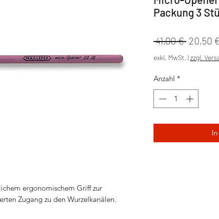
Packung 3 St
Standar
 41,00 € 
20,50 
exkl. MwSt.
|
zzgl. Ver
Anzahl
*
In
erlichem ergonomischem Griff zur
hterten Zugang zu den Wurzelkanälen.