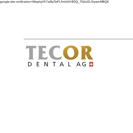
google-site-verification=WejaIqVK7aMaTwFL5mUdV-BDQ_TNJul2LStywrcMBQE