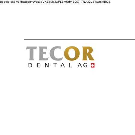
google-site-verification=WejaIqVK7aMaTwFL5mUdV-BDQ_TNJul2LStywrcMBQE