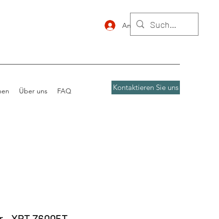
Anmelden
Kontaktieren Sie uns
nen
Über uns
FAQ
r - XRT Z6005T