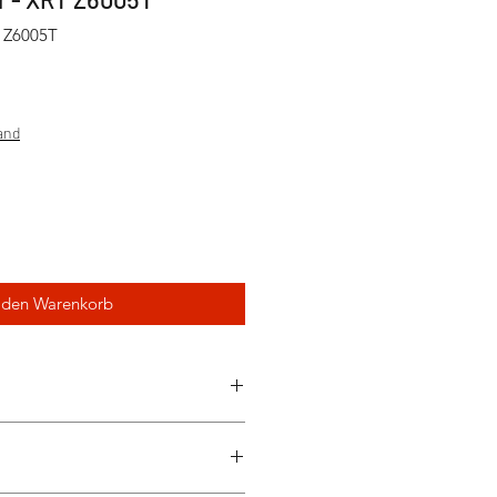
 Z6005T
sand
 den Warenkorb
skopf: 0.5 mm
aft: 6 mm