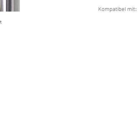
Für Titan
Gesamtlänge Bo
Kompatibel mit:
t
Zirkonzahn®, CAD