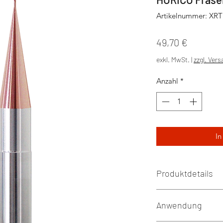
Artikelnummer: XRT
Preis
49,70 €
exkl. MwSt.
|
zzgl. Ver
Anzahl
*
In
Produktdetails
Anwendung
Durchmesser Frä
Durchmesser Sch