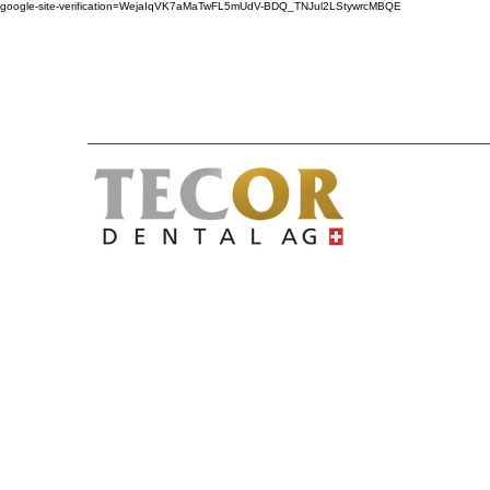
google-site-verification=WejaIqVK7aMaTwFL5mUdV-BDQ_TNJul2LStywrcMBQE