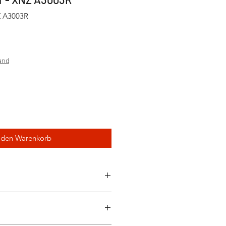
Z A3003R
sand
 den Warenkorb
skopf: 0,3 mm
aft: 3 mm