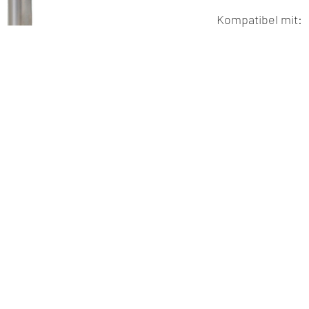
Für Zirkon, Wachs
Gesamtlänge Bo
Kompatibel mit:
Amann Girrbach C