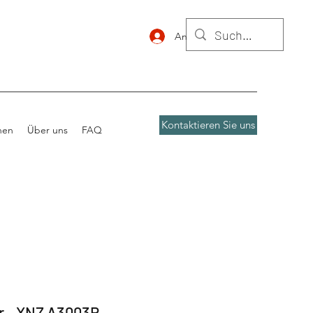
Anmelden
Kontaktieren Sie uns
nen
Über uns
FAQ
r - XNZ A3003R