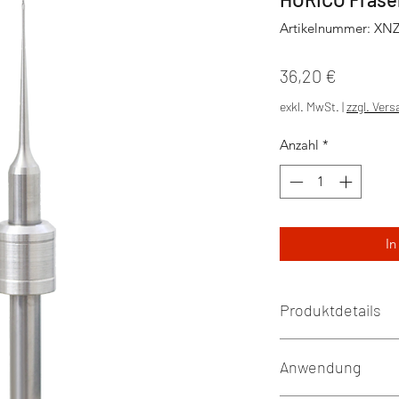
Artikelnummer: XN
Preis
36,20 €
exkl. MwSt.
|
zzgl. Ver
Anzahl
*
In
Produktdetails
Anwendung
Durchmesser Frä
Durchmesser Sch