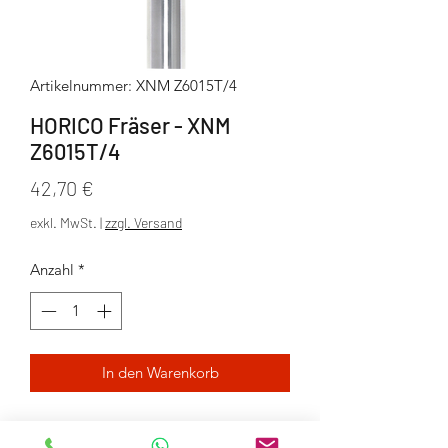
Artikelnummer: XNM Z6015T/4
HORICO Fräser - XNM
Z6015T/4
Preis
42,70 €
exkl. MwSt.
|
zzgl. Versand
Anzahl
*
In den Warenkorb
Vierschneider | Torus (Abutment)