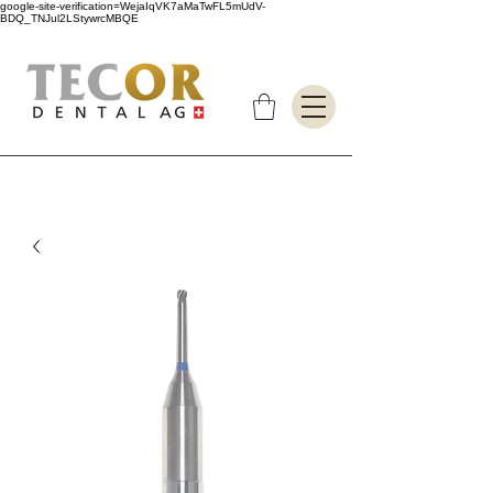
google-site-verification=WejaIqVK7aMaTwFL5mUdV-
BDQ_TNJul2LStywrcMBQE