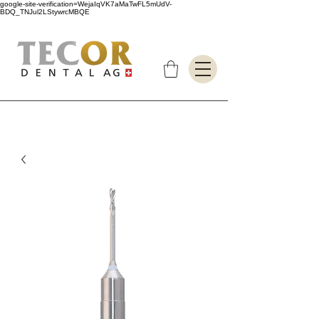
google-site-verification=WejaIqVK7aMaTwFL5mUdV-
BDQ_TNJul2LStywrcMBQE