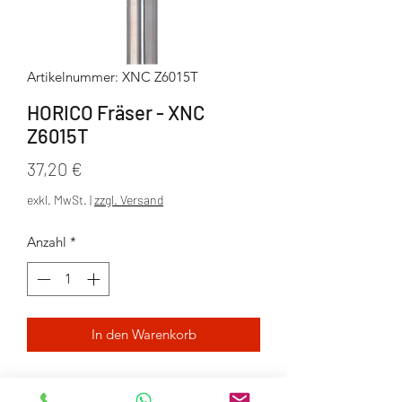
Artikelnummer: XNC Z6015T
HORICO Fräser - XNC
Z6015T
Preis
37,20 €
exkl. MwSt.
|
zzgl. Versand
Anzahl
*
In den Warenkorb
Torus (Abutment)