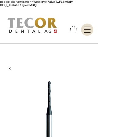
google-site-verification=WejaIqVK7aMaTwFL5mUdV-
BDQ_TNJul2LStywrcMBQE