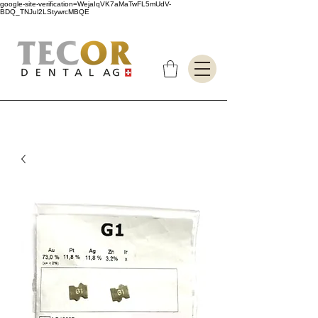
google-site-verification=WejaIqVK7aMaTwFL5mUdV-
BDQ_TNJul2LStywrcMBQE