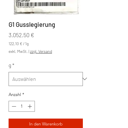
G1 Gusslegierung
Preis
3.052,50 €
122,10 €
/
1g
122,10 €
exkl. MwSt.
|
zzgl. Versand
pro
1
g
*
Gram
Anzahl
*
In den Warenkorb