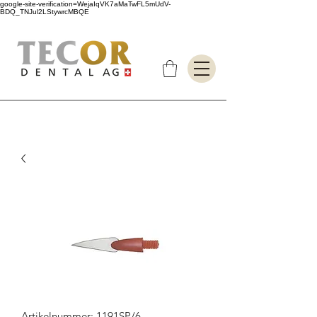
google-site-verification=WejaIqVK7aMaTwFL5mUdV-
BDQ_TNJul2LStywrcMBQE
Artikelnummer: 1191SP/6