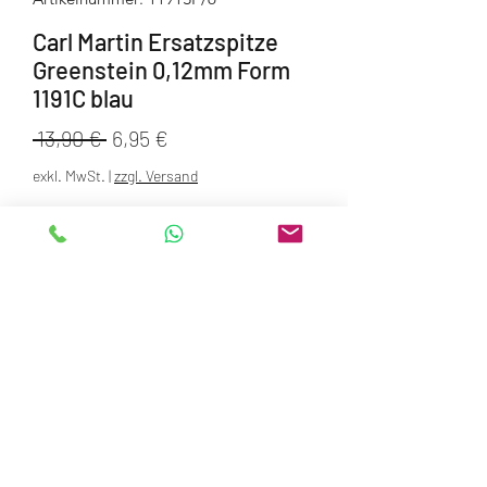
Carl Martin Ersatzspitze
Greenstein 0,12mm Form
1191C blau
Standardpreis
Sale-
 13,90 € 
6,95 €
Preis
exkl. MwSt.
|
zzgl. Versand
Anzahl
*
In den Warenkorb
AGB
Datenschutz
Versand- und Zahlungsinformationen