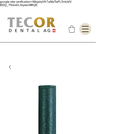
google-site-verification=WejaIqVK7aMaTwFL5mUdV-
BDQ_TNJul2LStywrcMBQE