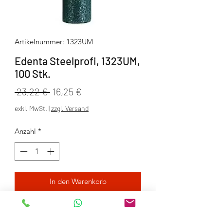
Artikelnummer: 1323UM
Edenta Steelprofi, 1323UM,
100 Stk.
Standardpreis
Sale-
 23,22 € 
16,25 €
Preis
exkl. MwSt.
|
zzgl. Versand
Anzahl
*
In den Warenkorb
Packung mit 100 Stück