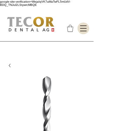
google-site-verification=WejaIqVK7aMaTwFL5mUdV-
BDQ_TNJul2LStywrcMBQE