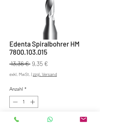
Edenta Spiralbohrer HM
7800.103.015
Standardpreis
Sale-
 13,36 € 
9,35 €
Preis
exkl. MwSt.
|
zzgl. Versand
Anzahl
*
In den Warenkorb
Für Geschiebebohrungen.