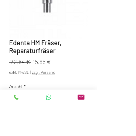
Edenta HM Fräser,
Reparaturfräser
Standardpreis
Sale-
 22,64 € 
15,85 €
Preis
exkl. MwSt.
|
zzgl. Versand
Anzahl
*
In den Warenkorb
Edenta Reparatur Fräser