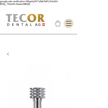
google-site-verification=WejaIqVK7aMaTwFL5mUdV-
BDQ_TNJul2LStywrcMBQE