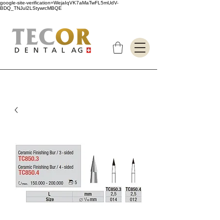
google-site-verification=WejaIqVK7aMaTwFL5mUdV-
BDQ_TNJul2LStywrcMBQE