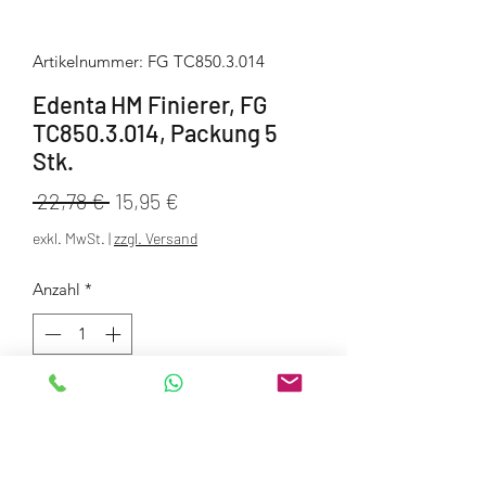
Artikelnummer: FG TC850.3.014
Edenta HM Finierer, FG
TC850.3.014, Packung 5
Stk.
Standardpreis
Sale-
 22,78 € 
15,95 €
Preis
exkl. MwSt.
|
zzgl. Versand
Anzahl
*
In den Warenkorb
Packungseinheit: 5 Stück