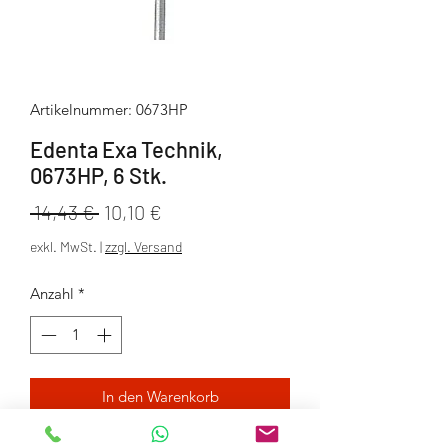
Artikelnummer: 0673HP
Edenta Exa Technik,
0673HP, 6 Stk.
Standardpreis
Sale-
 14,43 € 
10,10 €
Preis
exkl. MwSt.
|
zzgl. Versand
Anzahl
*
In den Warenkorb