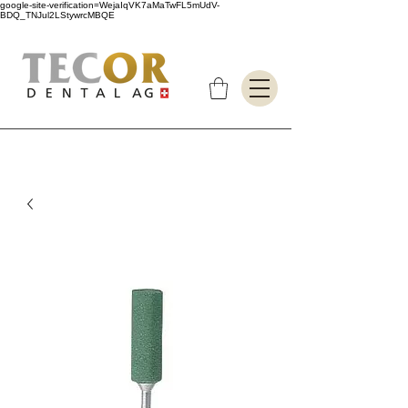
google-site-verification=WejaIqVK7aMaTwFL5mUdV-
BDQ_TNJul2LStywrcMBQE