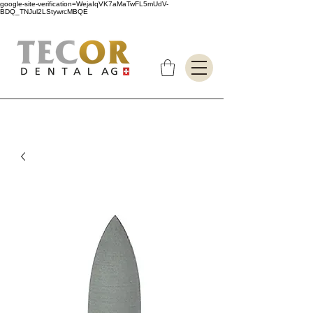
google-site-verification=WejaIqVK7aMaTwFL5mUdV-
BDQ_TNJul2LStywrcMBQE