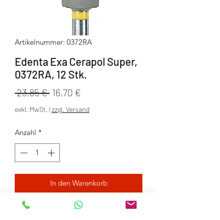
Artikelnummer: 0372RA
Edenta Exa Cerapol Super,
0372RA, 12 Stk.
Standardpreis
Sale-
 23,85 € 
16,70 €
Preis
exkl. MwSt.
|
zzgl. Versand
Anzahl
*
In den Warenkorb
Packung mit 12 Stück