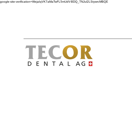
google-site-verification=WejaIqVK7aMaTwFL5mUdV-BDQ_TNJul2LStywrcMBQE