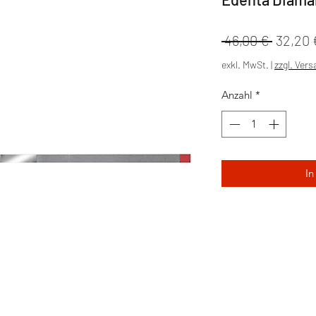
Standa
 46,00 € 
32,20 
exkl. MwSt.
|
zzgl. Ver
Anzahl
*
In