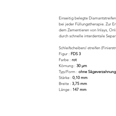
Einseitig belegte Diamantstreifen
bei jeder Füllungstherapie. Zur 
dem Zementieren von Inlays, Onla
durch schnelle interdentale Sepa
Schleifscheiben/-streifen (Finierstr
Figur :
FDS 3
Farbe :
rot
Körnung :
30 µm
Typ/Form :
ohne Sägeverzahnung
Stärke :
0,10 mm
Breite :
3,75 mm
Länge :
147 mm