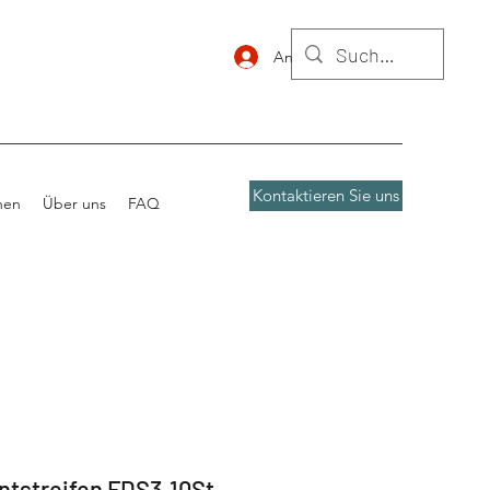
Anmelden
Kontaktieren Sie uns
nen
Über uns
FAQ
ntstreifen FDS3,10St