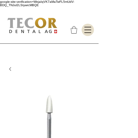
google-site-verification=WejaIqVK7aMaTwFL5mUdV-
BDQ_TNJul2LStywrcMBQE