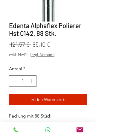
Edenta Alphaflex Polierer
Hst 0142, 88 Stk.
Standardpreis
Sale-
 121,57 € 
85,10 €
Preis
exkl. MwSt.
|
zzgl. Versand
Anzahl
*
In den Warenkorb
Packung mit 88 Stück