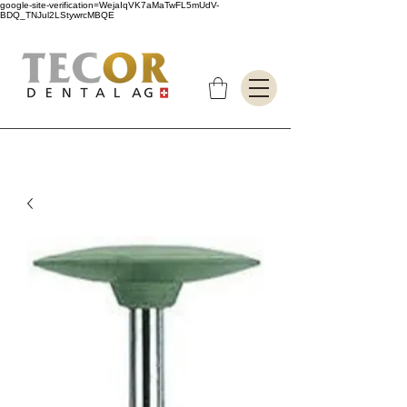
google-site-verification=WejaIqVK7aMaTwFL5mUdV-
BDQ_TNJul2LStywrcMBQE