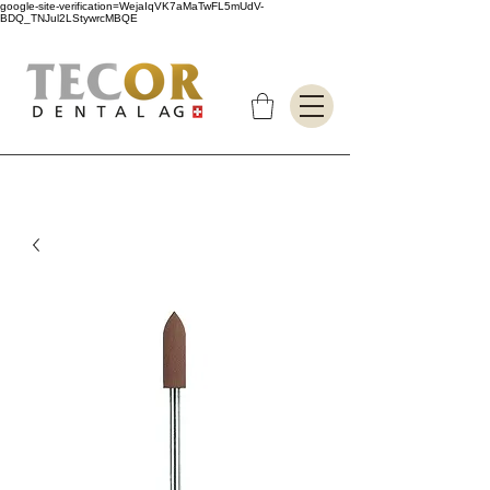
google-site-verification=WejaIqVK7aMaTwFL5mUdV-
BDQ_TNJul2LStywrcMBQE