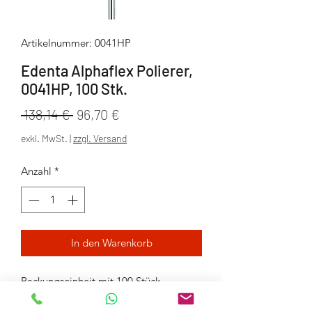
Artikelnummer: 0041HP
Edenta Alphaflex Polierer,
0041HP, 100 Stk.
Standardpreis
Sale-
 138,14 € 
96,70 €
Preis
exkl. MwSt.
|
zzgl. Versand
Anzahl
*
In den Warenkorb
Packungseinheit mit 100 Stück