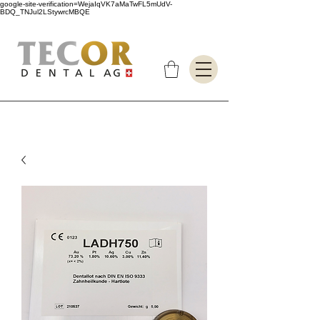
google-site-verification=WejaIqVK7aMaTwFL5mUdV-
BDQ_TNJul2LStywrcMBQE