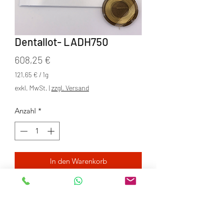
Dentallot- LADH750
Preis
608,25 €
121,65 €
/
1g
121,65 €
exkl. MwSt.
|
zzgl. Versand
pro
1
Anzahl
*
Gram
In den Warenkorb
Produktdatenblatt
LADH750