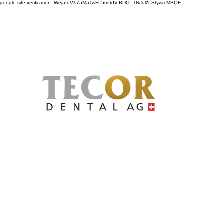
google-site-verification=WejaIqVK7aMaTwFL5mUdV-BDQ_TNJul2LStywrcMBQE