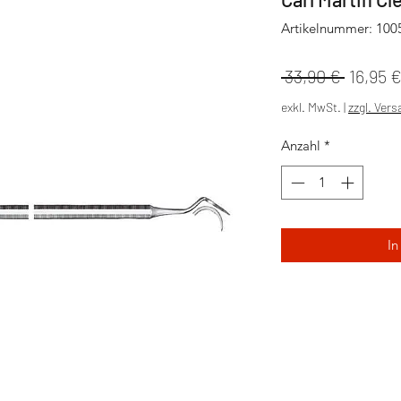
Artikelnummer: 100
Standa
 33,90 € 
16,95 
exkl. MwSt.
|
zzgl. Ver
Anzahl
*
In