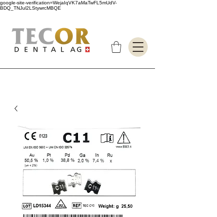
google-site-verification=WejaIqVK7aMaTwFL5mUdV-
BDQ_TNJul2LStywrcMBQE