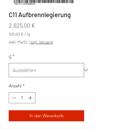
C11 Aufbrennlegierung
Preis
2.625,00 €
105,00 €
/
1g
105,00 €
exkl. MwSt.
|
zzgl. Versand
pro
1
g
*
Gram
Anzahl
*
In den Warenkorb